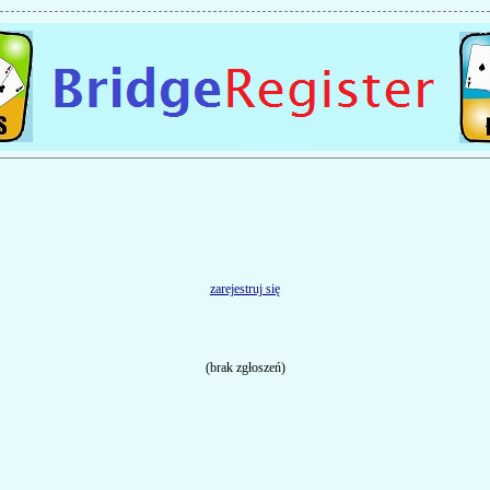
zarejestruj się
(brak zgłoszeń)